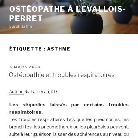
Aller
OSTÉOPATHE À LEVALLOIS-
au
PERRET
contenu
principal
Sarah Jaffré
ÉTIQUETTE :
ASTHME
PUBLIÉ
4 MARS 2013
LE
Ostéopathie et troubles respiratoires
Auteur:
Nathalie Viau, D.O.
Les séquelles laissés par certains troubles
respiratoires.
Les troubles respiratoires tels que les pneumonies, les
bronchites, les pneumothorax ou les pleurésies peuvent,
suite à leur guérison, laisser des adhérences au niveau du