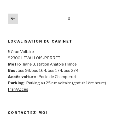
Pagination
Page
Page
2
précédente
des
publications
LOCALISATION DU CABINET
57 rue Voltaire
92300 LEVALLOIS-PERRET
Métro
: ligne 3, station Anatole France
Bus
: bus 93, bus 164, bus 174, bus 274
Accès voiture
: Porte de Champerret
Parking
: Parking au 25 rue voltaire (gratuit 1ère heure)
Plan/Accès
CONTACTEZ-MOI