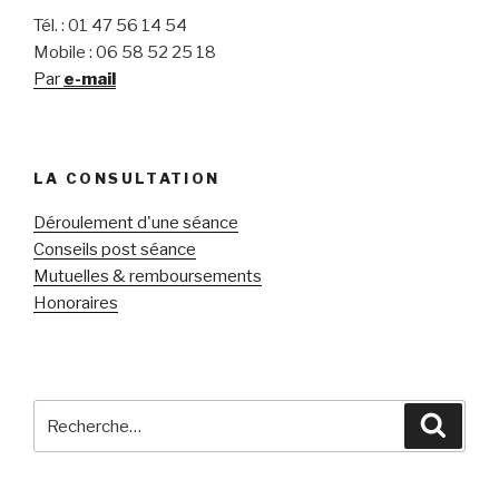
Tél. : 01 47 56 14 54
Mobile : 06 58 52 25 18
Par
e-mail
LA CONSULTATION
Déroulement d'une séance
Conseils post séance
Mutuelles & remboursements
Honoraires
Recherche
Reche
pour
: