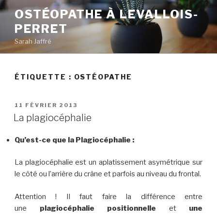
Aller
OSTÉOPATHE À LEVALLOIS-
au
PERRET
contenu
principal
Sarah Jaffré
ÉTIQUETTE :
OSTÉOPATHE
PUBLIÉ
11 FÉVRIER 2013
LE
La plagiocéphalie
Qu’est-ce que la Plagiocéphalie :
La plagiocéphalie est un aplatissement asymétrique sur
le côté ou l’arrière du crâne et parfois au niveau du frontal.
Attention ! Il faut faire la différence entre
une
plagiocéphalie positionnelle
et
une