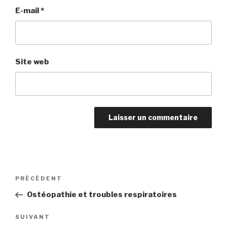
E-mail
*
Site web
Navigation
Article
PRÉCÉDENT
de
précédent
Ostéopathie et troubles respiratoires
l’article
Article
SUIVANT