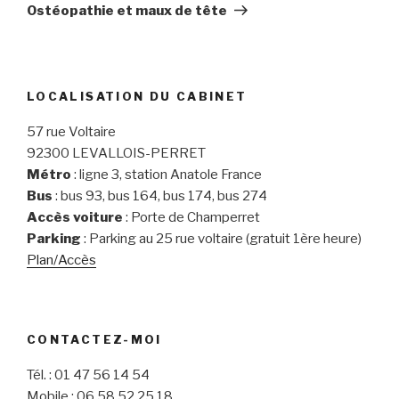
suivant
Ostéopathie et maux de tête
LOCALISATION DU CABINET
57 rue Voltaire
92300 LEVALLOIS-PERRET
Métro
: ligne 3, station Anatole France
Bus
: bus 93, bus 164, bus 174, bus 274
Accès voiture
: Porte de Champerret
Parking
: Parking au 25 rue voltaire (gratuit 1ère heure)
Plan/Accès
CONTACTEZ-MOI
Tél. : 01 47 56 14 54
Mobile : 06 58 52 25 18