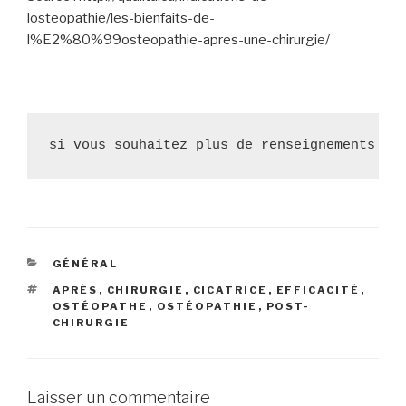
losteopathie/les-bienfaits-de-
l%E2%80%99osteopathie-apres-une-chirurgie/
si vous souhaitez plus de renseignements : 
CATÉGORIES
GÉNÉRAL
ÉTIQUETTES
APRÈS
,
CHIRURGIE
,
CICATRICE
,
EFFICACITÉ
,
OSTÉOPATHE
,
OSTÉOPATHIE
,
POST-
CHIRURGIE
Laisser un commentaire