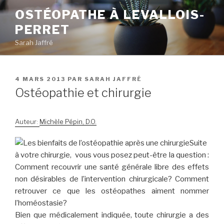
Aller
OSTÉOPATHE À LEVALLOIS-
au
PERRET
contenu
principal
Sarah Jaffré
PUBLIÉ
4 MARS 2013
PAR
SARAH JAFFRÉ
LE
Ostéopathie et chirurgie
Auteur:
Michèle Pépin, D.O.
Suite
à votre chirurgie, vous vous posez peut-être la question :
Comment recouvrir une santé générale libre des effets
non désirables de l’intervention chirurgicale? Comment
retrouver ce que les ostéopathes aiment nommer
l’homéostasie?
Bien que médicalement indiquée, toute chirurgie a des